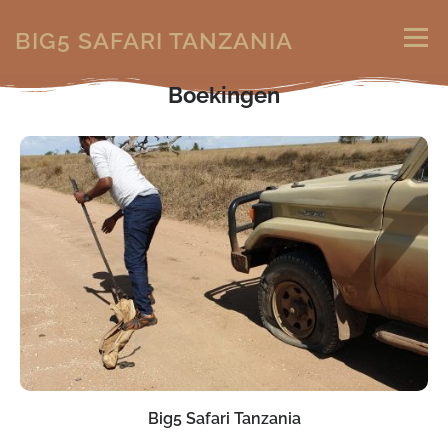
BIG5 SAFARI TANZANIA
Menu
Boekingen
ONS VERHAAL
HOE & WAT
BESTEMMINGEN
SPECIALS
BOEKINGEN
CONTACT
Big5 Safari Tanzania