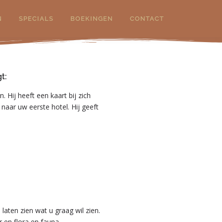
N
SPECIALS
BOEKINGEN
CONTACT
t:
 Hij heeft een kaart bij zich
aar uw eerste hotel. Hij geeft
 laten zien wat u graag wil zien.
 en flora en fauna.