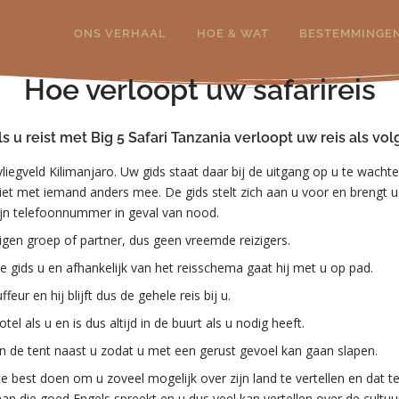
ONS VERHAAL
HOE & WAT
BESTEMMINGE
Hoe verloopt uw safarireis
ls u reist met Big 5 Safari Tanzania verloopt uw reis als volg
iegveld Kilimanjaro. Uw gids staat daar bij de uitgang op u te wachten.
t met iemand anders mee. De gids stelt zich aan u voor en brengt u n
zijn telefoonnummer in geval van nood.
 eigen groep of partner, dus geen vreemde reizigers.
 gids u en afhankelijk van het reisschema gaat hij met u op pad.
eur en hij blijft dus de gehele reis bij u.
tel als u en is dus altijd in de buurt als u nodig heeft.
in de tent naast u zodat u met een gerust gevoel kan gaan slapen.
te best doen om u zoveel mogelijk over zijn land te vertellen en dat te
an die goed Engels spreekt en u dus veel kan vertellen over de cultuur