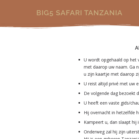
BIG5 SAFARI TANZANIA
A
U wordt opgehaald op het vl
met daarop uw naam. Ga nie
u zijn kaartje met daarop 
U reist altijd privé met uw
De volgende dag bezoekt de
U heeft een vaste gids/chauff
Hij overnacht in hetzelfde ho
Kampeert u, dan slaapt hij 
Onderweg zal hij zijn uiters
Hij is een geboren Tanzania