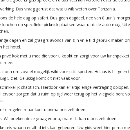
l werking. Dus vraag gerust dat wat u wilt weten over Tanzania.
 ons de hele dag op safari. Dus geen dagdeel, nee van 8 uur ‘s morge
unchen op specifieke picknick plaatsen waar u uit de auto mag. Uit
chen.
nge dagen en zal graag ’s avonds van zijn vrije tijd gebruik maken om u
 het hotel.
n privé kok met u mee die voor u kookt en zorgt voor uw lunchpakket
 u mee.
est doen om zoveel mogelijk wild voor u te spotten. Helaas is hij ge
Big 5 ziet. Gelukkig komt dit niet vaak voor.
schrikkelijk chaotisch. Hierdoor kan er altijd enige vertraging oplopen
ervoor zorgen dat u ruim op tijd weer terug op het vliegveld bent voo
r.
or u regelen maar kunt u prima ook zelf doen.
ts. Wij boeken deze graag voor u, maar dit kan u ook zelf doen.
jke reis waarin er altijd iets kan gebeuren. Uw gids weet hier prima 