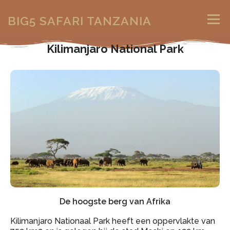
BIG5 SAFARI TANZANIA
Menu
Kilimanjaro National Park
ONS VERHAAL
HOE & WAT
BESTEMMINGEN
SPECIALS
BOEKINGEN
CONTACT
De hoogste berg van Afrika
Kilimanjaro Nationaal Park heeft een oppervlakte van