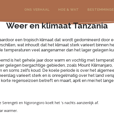
ONS VERHAAL
HOE & WAT
BESTEMMINGE
Weer en klimaat Tanzania
daardoor een tropisch klimaat dat wordt gedomineerd door e
chillen, wat inhoudt dat het klimaat sterk varieert binnen h
e temperaturen veel aangenamer dan het lager gelegen kus
noemd is het gehele jaar door warm en vochtig met tempera
ger gelegen bergachtige gebieden, zoals Mount Kilimanjaro, 
en soms zelfs koud. De koele periode is over het algemee
 neerslag varieert sterk en is onregelmatig over het land v
orte regenseizoen betreft en maart, april en mei het lange
 de Serengeti en Ngorongoro koelt het 's nachts aanzienlijk af.
ar warmer.