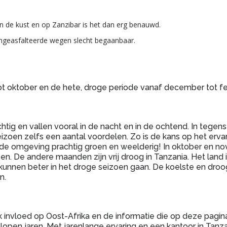
n de kust en op Zanzibar is het dan erg benauwd.
ongeasfalteerde wegen slecht begaanbaar.
tot oktober en de hete, droge periode vanaf december tot feb
htig en vallen vooral in de nacht en in de ochtend. In tegenste
eizoen zelfs een aantal voordelen. Zo is de kans op het erva
n is de omgeving prachtig groen en weelderig! In oktober en 
en. De andere maanden zijn vrij droog in Tanzania. Het land 
 kunnen beter in het droge seizoen gaan. De koelste en droog
n.
invloed op Oost-Afrika en de informatie die op deze pagina
pen jaren. Met jarenlange ervaring en een kantoor in Tanza