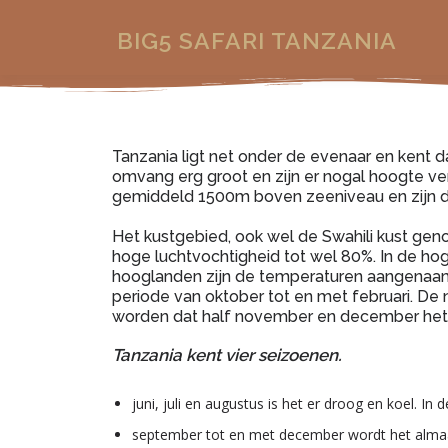
BIG5 SAFARI TANZANIA
Tanzania ligt net onder de evenaar en kent 
omvang erg groot en zijn er nogal hoogte vers
gemiddeld 1500m boven zeeniveau en zijn d
Het kustgebied, ook wel de Swahili kust ge
hoge luchtvochtigheid tot wel 80%. In de ho
hooglanden zijn de temperaturen aangenaam 
periode van oktober tot en met februari. De
worden dat half november en december het k
Tanzania kent vier seizoenen.
juni, juli en augustus is het er droog en koel. In
september tot en met december wordt het alma