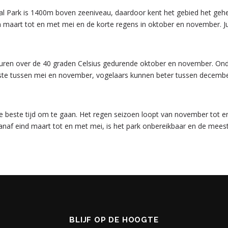
l Park is 1400m boven zeeniveau, daardoor kent het gebied het gehe
 maart tot en met mei en de korte regens in oktober en november. Ju
en over de 40 graden Celsius gedurende oktober en november. Ondan
ste tussen mei en november, vogelaars kunnen beter tussen december e
s de beste tijd om te gaan. Het regen seizoen loopt van november tot 
anaf eind maart tot en met mei, is het park onbereikbaar en de meest
BLIJF OP DE HOOGTE